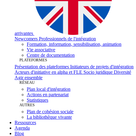
arrivantes
Newcomers
Professionnels de
l'intégration
Formation, information,
sensibilisation,
animation
Vie
associative
Centre de
documentation
PLATEFORMES
Présentation des
plateformes
Initiateurs de projets
d'intégration
Acteurs d'initiative en alpha et
FLE
Socio­
juridique
Diversité
Agir
ensemble
RÉSEAU
Plan local
d'intégration
Actions en
partenariat
Statistiques
AUTRES
Plan de cohésion
sociale
La bibliothèque
vivante
Ressources
Agenda
Blog