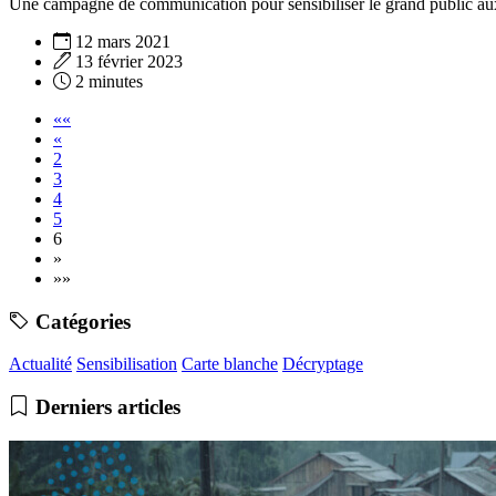
Une campagne de communication pour sensibiliser le grand public aux
12 mars 2021
13 février 2023
2 minutes
««
«
2
3
4
5
6
»
»»
Catégories
Actualité
Sensibilisation
Carte blanche
Décryptage
Derniers articles