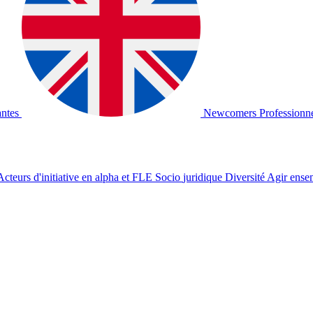
antes
Newcomers
Professionn
Acteurs d'initiative en alpha et
FLE
Socio­
juridique
Diversité
Agir
ense